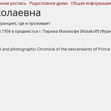
нная роспись
Родословное древо
Общая информация
колаевна
Франция), где и проживает
03.1956 в предместье г. Парижа Малакофе (Mаlakoff) (Фра
al and photographic Chronicle of the descendants of Prince